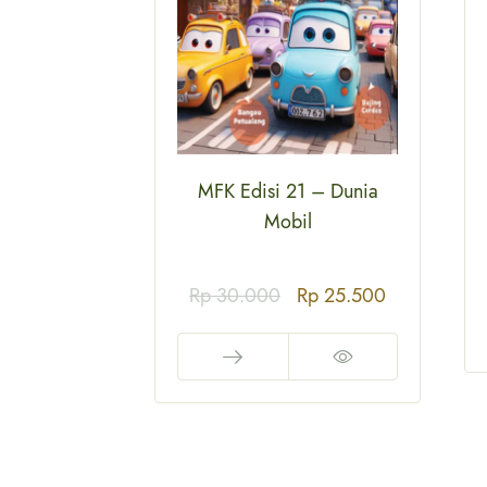
 – Dunia
MFK Edisi 21 – Dunia
Mobil
p
21.250
Rp
30.000
Rp
25.500