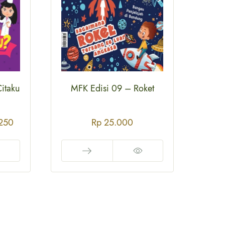
Citaku
MFK Edisi 09 – Roket
MFK
250
Rp
25.000
Rp