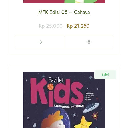
MFK Edisi 05 – Cahaya
Rp
25.000
Rp
21.250
Sale!