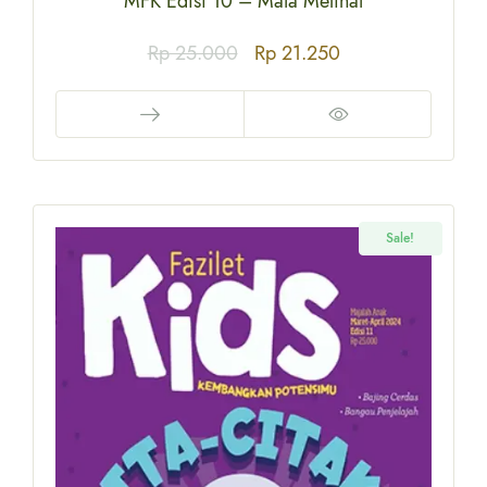
MFK Edisi 10 – Mata Melihat
Rp
25.000
Rp
21.250
Sale!