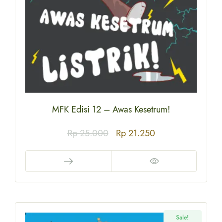
MFK Edisi 12 – Awas Kesetrum!
Rp
25.000
Rp
21.250
Sale!