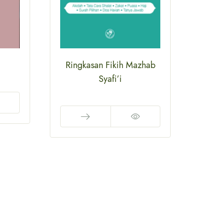
Ringkasan Fikih Mazhab
Bu
Syafi’i
Rp