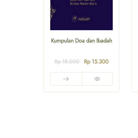
awiyah
Kumpulan Doa dan Ibadah
p
82.450
Rp
18.000
Rp
15.300