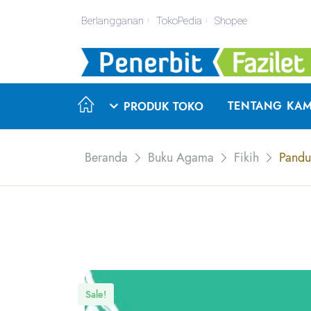
Berlangganan
TokoPedia
Shopee
TENTANG KAM
PRODUK TOKO
Beranda
Buku Agama
Fikih
Pandu
Sale!