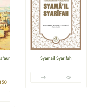
afaur
Syamail Syarifah
Sul
450
Rp