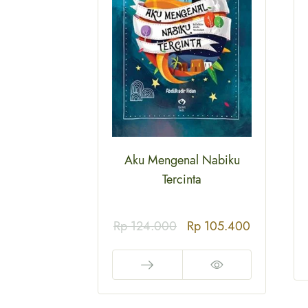
irah (Soft
Aku Mengenal Nabiku
)
Tercinta
p
106.250
Rp
124.000
Rp
105.400